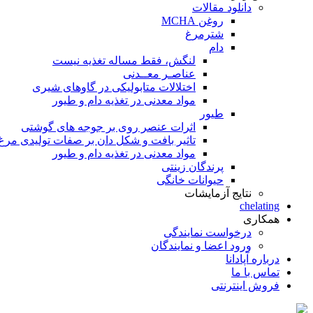
دانلود مقالات
روغن MCHA
شترمرغ
دام
لنگش، فقط مساله تغذیه نیست
عناصـر معــدنی
اختلالات متابولیکی در گاوهای شیری
مواد معدنی در تغذیه دام و طیور
طیور
اثرات عنصر روی بر جوجه های گوشتی
تاثیر بافت و شکل دان بر صفات تولیدی مر
مواد معدنی در تغذیه دام و طیور
پرندگان زینتی
حیوانات خانگی
نتایج آزمایشات
chelating
همکاری
درخواست نمایندگی
ورود اعضا و نمایندگان
درباره آپادانا
تماس با ما
فروش اینترنتی