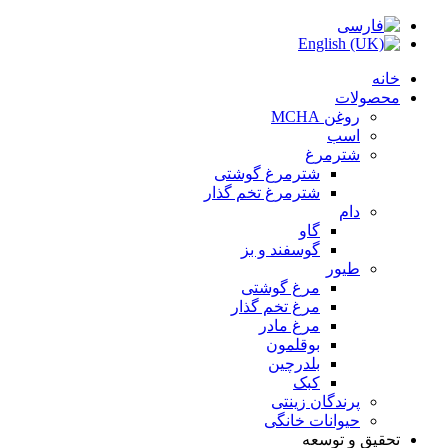
خانه
محصولات
روغن MCHA
اسب
شترمرغ
شترمرغ گوشتی
شترمرغ تخم گذار
دام
گاو
گوسفند و بز
طیور
مرغ گوشتی
مرغ تخم گذار
مرغ مادر
بوقلمون
بلدرچین
کبک
پرندگان زینتی
حیوانات خانگی
تحقیق و توسعه